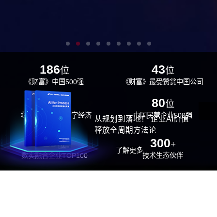
186
43
位
位
《财富》中国500强
《财富》最受赞赏中国公司
29
80
位
位
《福布斯》中国数字经济
中国民营企业500强
从规划到落地！ 企业AI价值
100强
释放全周期方法论
26
300
位
+
了解更多
数实融合企业TOP100
技术生态伙伴