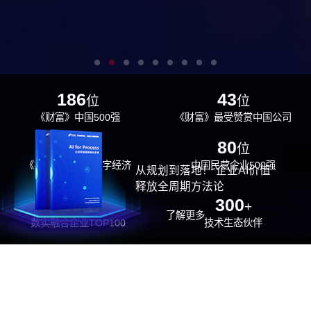
186
43
位
位
《财富》中国500强
《财富》最受赞赏中国公司
29
80
位
位
《福布斯》中国数字经济
中国民营企业500强
从规划到落地！ 企业AI价值
100强
释放全周期方法论
26
300
位
+
了解更多
数实融合企业TOP100
技术生态伙伴